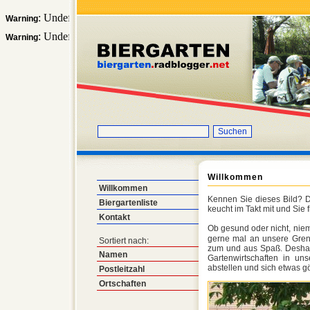
: Undefined array key "anzeige" in
Warning
/var/www/vhosts/h11280.host1
: Undefined array key "suche" in
Warning
/var/www/vhosts/h11280.host105
Willkommen
Willkommen
Kennen Sie dieses Bild? D
Biergartenliste
keucht im Takt mit und Sie
Kontakt
Ob gesund oder nicht, niem
gerne mal an unsere Grenz
Sortiert nach:
zum und aus Spaß. Deshalb
Namen
Gartenwirtschaften in u
abstellen und sich etwas g
Postleitzahl
Ortschaften